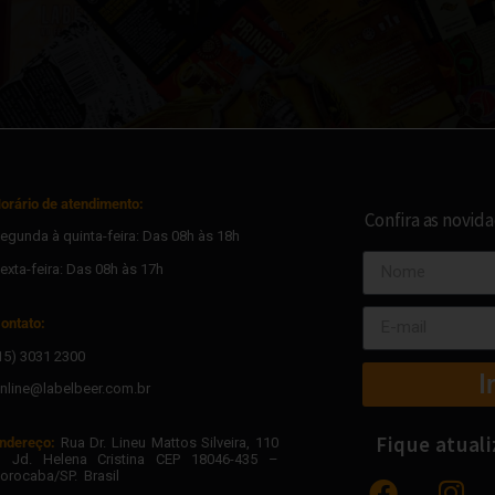
orário de atendimento:
Confira as novid
egunda à quinta-feira: Das 08h às 18h
exta-feira: Das 08h às 17h
ontato:
15) 3031 2300
I
nline@labelbeer.com.br
Fique atual
ndereço:
Rua Dr. Lineu Mattos Silveira, 110
 Jd. Helena Cristina CEP 18046-435 –
orocaba/SP. Brasil