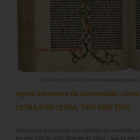
Foto: AP Photo / Gtres - historia.nationalgeographi
Agora um pouco de curiosidade, como
LETRA POR LETRA, TIPO POR TIPO
Cada página era montada com centenas de caracteres, o
em uma linha de texto, juntavam as linhas – que se tran