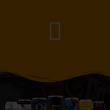
Garantia de Qualidade
A equipe especializada da LabelBeer faz toda a validação e
inspeção da qualidade dos produtos que foram impressos. É
verificado todo o controle de cor e de corte dos rótulos.
Oferecendo um produto com qualidade, pronto para ser
aplicado!