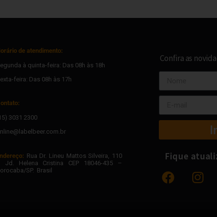
orário de atendimento:
Confira as novid
egunda à quinta-feira: Das 08h às 18h
exta-feira: Das 08h às 17h
ontato:
15) 3031 2300
I
nline@labelbeer.com.br
Fique atual
ndereço:
Rua Dr. Lineu Mattos Silveira, 110
 Jd. Helena Cristina CEP 18046-435 –
orocaba/SP. Brasil