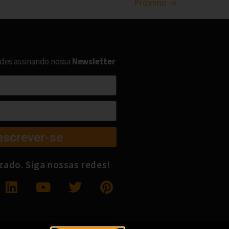
Próximo
→
ades assinando nossa
Newsletter
nscrever-se
izado. Siga nossas redes!